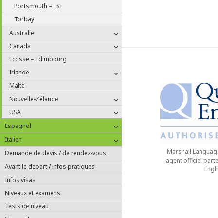
Portsmouth – LSI
Torbay
ouvrir
Australie
le
ouvrir
Canada
sous-
le
menu
Ecosse – Edimbourg
sous-
menu
ouvrir
Irlande
le
Malte
sous-
menu
ouvrir
Nouvelle-Zélande
le
ouvrir
USA
sous-
le
menu
ouvrir
Espagnol
sous-
le
menu
ouvrir
Italien
sous-
le
menu
Marshall Language
Demande de devis / de rendez-vous
sous-
agent officiel part
menu
Avant le départ / infos pratiques
Engl
Infos visas
Niveaux et examens
Tests de niveau