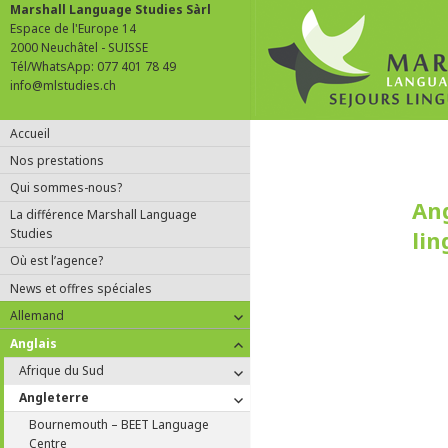
Marshall Language Studies Sàrl
Espace de l'Europe 14
2000 Neuchâtel - SUISSE
Tél/WhatsApp: 077 401 78 49
info@mlstudies.ch
Accueil
Nos prestations
Qui sommes-nous?
Ang
La différence Marshall Language
lin
Studies
Où est l’agence?
News et offres spéciales
ouvrir
Allemand
le
ouvrir
Anglais
sous-
le
menu
ouvrir
Afrique du Sud
sous-
le
menu
ouvrir
Angleterre
sous-
le
menu
Bournemouth – BEET Language
sous-
Centre
menu